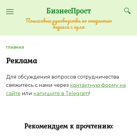
Перейти
БизнесПрост
к
содержанию
Пошаговые руководства по открытию
бизнеса с нуля
ГЛАВНАЯ
Реклама
Для обсуждения вопросов сотрудничества
свяжитесь с нами через
контактную форму на
сайте
или
напишите в Telegram
!
Рекомендуем к прочтению: