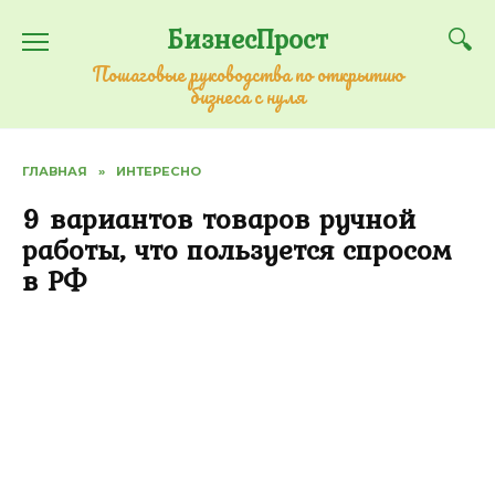
Перейти
БизнесПрост
к
содержанию
Пошаговые руководства по открытию
бизнеса с нуля
ГЛАВНАЯ
»
ИНТЕРЕСНО
9 вариантов товаров ручной
работы, что пользуется спросом
в РФ