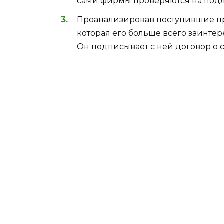
сами
фирмы проверяются
на подл
Проанализировав поступившие 
которая его больше всего заинте
Он подписывает с ней договор о 