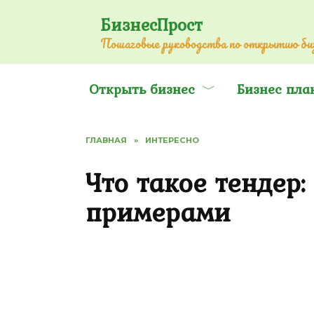
Перейти
БизнесПрост
к
Пошаговые руководства по открытию биз
содержанию
Открыть бизнес
Бизнес пла
ГЛАВНАЯ
»
ИНТЕРЕСНО
Что такое тендер:
примерами