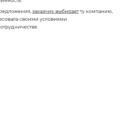
инность.
предложения,
заказчик выбирает
ту компанию,
ресовала своими условиями.
сотрудничестве.