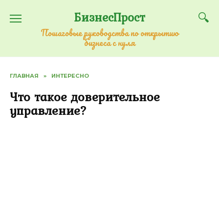
Перейти
БизнесПрост
к
содержанию
Пошаговые руководства по открытию
бизнеса с нуля
ГЛАВНАЯ
»
ИНТЕРЕСНО
Что такое доверительное
управление?