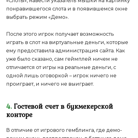
«Слоты», навести указатель мышки на картинку
понравившегося слота и в появившемся окне
выбрать режим «Демо».
После этого игрок получает возможность
играть в слот на виртуальные деньги, которые
ему предоставила администрация сайта. Как
уже было сказано, сам геймплей ничем не
отличается от игры на реальные деньги, с
одной лишь оговоркой – игрок ничего не
проиграет, и ничего не выиграет.
4.
Гостевой счет в букмекерской
конторе
В отличие от игрового гемблинга, где демо-