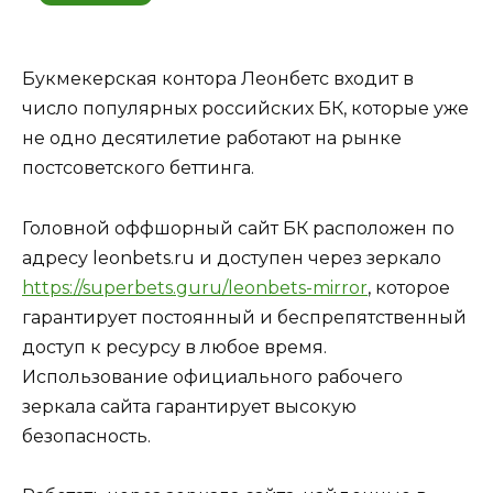
Букмекерская контора Леонбетс входит в
число популярных российских БК, которые уже
не одно десятилетие работают на рынке
постсоветского беттинга.
Головной оффшорный сайт БК расположен по
адресу leonbets.ru и доступен через зеркало
https://superbets.guru/leonbets-mirror
, которое
гарантирует постоянный и беспрепятственный
доступ к ресурсу в любое время.
Использование официального рабочего
зеркала сайта гарантирует высокую
безопасность.