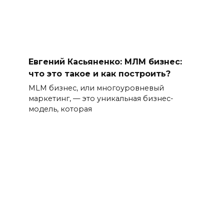
Евгений Касьяненко: МЛМ бизнес:
что это такое и как построить?
MLM бизнес, или многоуровневый
маркетинг, — это уникальная бизнес-
модель, которая