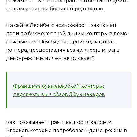
режим очень распространен, в беттинге демо-
режим является большой редкостью.
На сайте Леонбетс возможности заключать
пари по букмекерской линии конторы в демо-
режиме нет. Почему так происходит, ведь
контора, предоставляя возможность игры в
демо-режиме, ничем не рискует?
Франшиза букмекерской конторы:
перспективы + обзор 5 букмекеров
Как показывает практика, порядка трети
игроков, которые попробовали демо-режим в