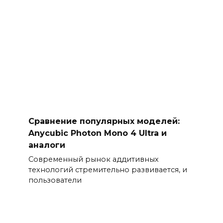
Сравнение популярных моделей:
Anycubic Photon Mono 4 Ultra и
аналоги
Современный рынок аддитивных
технологий стремительно развивается, и
пользователи