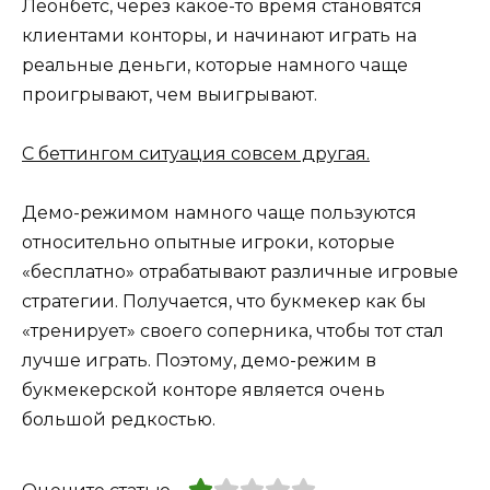
Леонбетс, через какое-то время становятся
клиентами конторы, и начинают играть на
реальные деньги, которые намного чаще
проигрывают, чем выигрывают.
С беттингом ситуация совсем другая.
Демо-режимом намного чаще пользуются
относительно опытные игроки, которые
«бесплатно» отрабатывают различные игровые
стратегии. Получается, что букмекер как бы
«тренирует» своего соперника, чтобы тот стал
лучше играть. Поэтому, демо-режим в
букмекерской конторе является очень
большой редкостью.