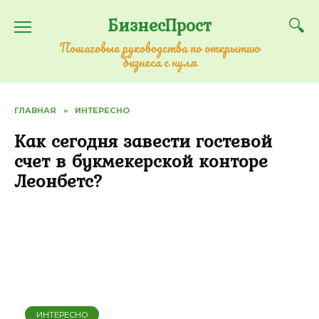
Перейти
БизнесПрост
к
содержанию
Пошаговые руководства по открытию
бизнеса с нуля
ГЛАВНАЯ
»
ИНТЕРЕСНО
Как сегодня завести гостевой
счет в букмекерской конторе
Леонбетс?
ИНТЕРЕСНО