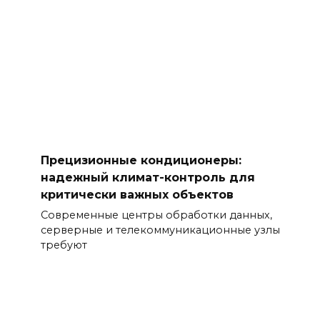
Прецизионные кондиционеры:
надежный климат-контроль для
критически важных объектов
Современные центры обработки данных,
серверные и телекоммуникационные узлы
требуют