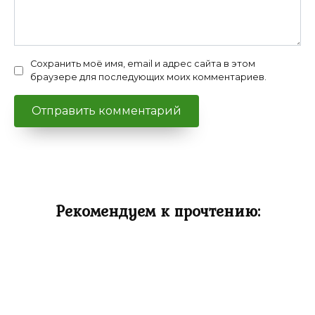
Сохранить моё имя, email и адрес сайта в этом
браузере для последующих моих комментариев.
Рекомендуем к прочтению: