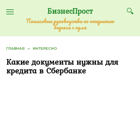
Перейти
БизнесПрост
к
содержанию
Пошаговые руководства по открытию
бизнеса с нуля
ГЛАВНАЯ
»
ИНТЕРЕСНО
Какие документы нужны для
кредита в Сбербанке