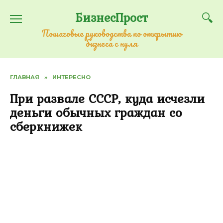
Перейти
БизнесПрост
к
содержанию
Пошаговые руководства по открытию
бизнеса с нуля
ГЛАВНАЯ
»
ИНТЕРЕСНО
При развале СССР, куда исчезли
деньги обычных граждан со
сберкнижек