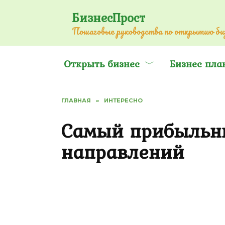
Перейти
БизнесПрост
к
Пошаговые руководства по открытию биз
содержанию
Открыть бизнес
Бизнес пла
ГЛАВНАЯ
»
ИНТЕРЕСНО
Самый прибыльны
направлений