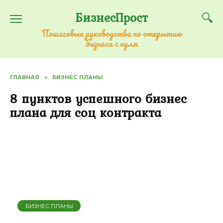
Перейти
БизнесПрост
к
содержанию
Пошаговые руководства по открытию
бизнеса с нуля
ГЛАВНАЯ
»
БИЗНЕС ПЛАНЫ
8 пунктов успешного бизнес
плана для соц контракта
БИЗНЕС ПЛАНЫ