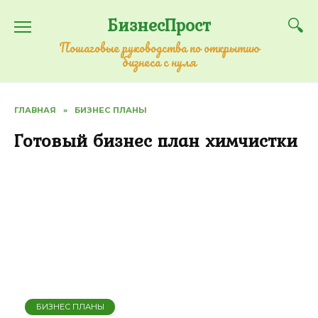
Перейти
БизнесПрост
к
содержанию
Пошаговые руководства по открытию
бизнеса с нуля
ГЛАВНАЯ
»
БИЗНЕС ПЛАНЫ
Готовый бизнес план химчистки
БИЗНЕС ПЛАНЫ