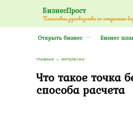
Перейти
БизнесПрост
к
Пошаговые руководства по открытию биз
содержанию
Открыть бизнес
Бизнес пла
ГЛАВНАЯ
»
ИНТЕРЕСНО
Что такое точка б
способа расчета