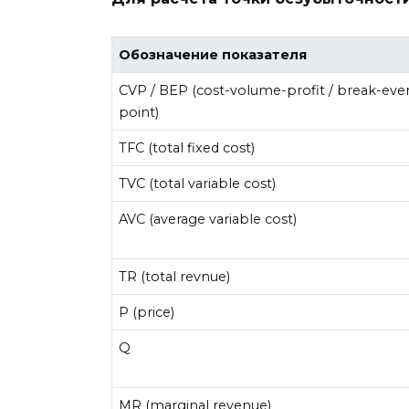
Обозначение показателя
CVP / BEP (cost-volume-profit / break-eve
point)
TFC (total fixed cost)
TVC (total variable cost)
AVC (average variable cost)
TR (total revnue)
P (price)
Q
MR (marginal revenue)