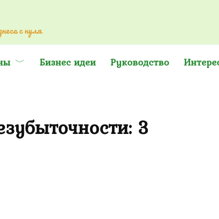
неса с нуля
ны
Бизнес идеи
Руководство
Интере
езубыточности: 3