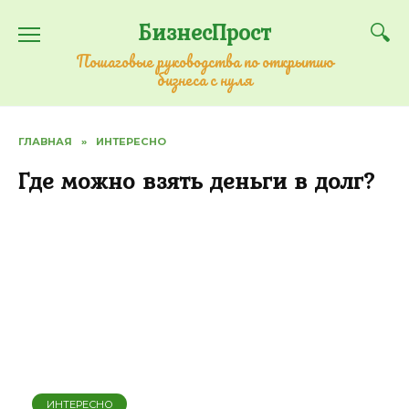
Перейти
БизнесПрост
к
содержанию
Пошаговые руководства по открытию
бизнеса с нуля
ГЛАВНАЯ
»
ИНТЕРЕСНО
Где можно взять деньги в долг?
ИНТЕРЕСНО