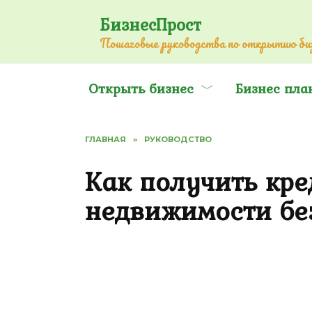
Перейти
БизнесПрост
к
Пошаговые руководства по открытию биз
содержанию
Открыть бизнес
Бизнес пла
ГЛАВНАЯ
»
РУКОВОДСТВО
Как получить кре
недвижимости без