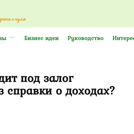
неса с нуля
ны
Бизнес идеи
Руководство
Интере
дит под залог
 справки о доходах?