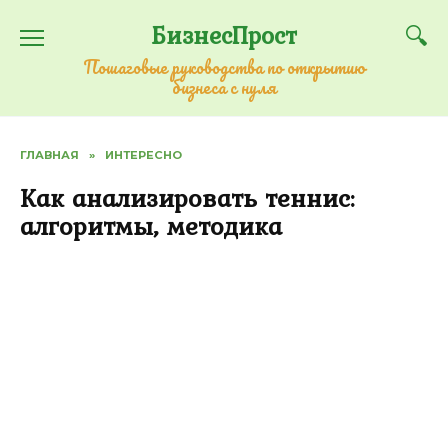
Перейти
БизнесПрост
к
содержанию
Пошаговые руководства по открытию
бизнеса с нуля
ГЛАВНАЯ
»
ИНТЕРЕСНО
Как анализировать теннис:
алгоритмы, методика