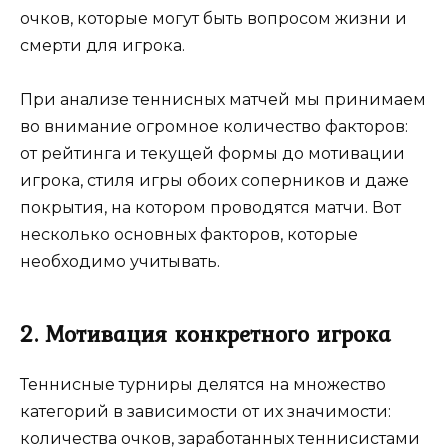
очков, которые могут быть вопросом жизни и
смерти для игрока.
При анализе теннисных матчей мы принимаем
во внимание огромное количество факторов:
от рейтинга и текущей формы до мотивации
игрока, стиля игры обоих соперников и даже
покрытия, на котором проводятся матчи. Вот
несколько основных факторов, которые
необходимо учитывать.
2. Мотивация конкретного игрока
Теннисные турниры делятся на множество
категорий в зависимости от их значимости:
количества очков, заработанных теннисистами