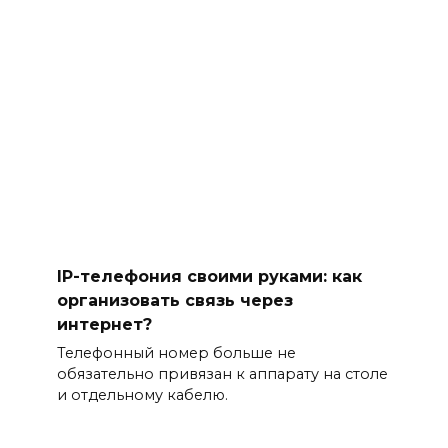
IP-телефония своими руками: как
организовать связь через
интернет?
Телефонный номер больше не
обязательно привязан к аппарату на столе
и отдельному кабелю.