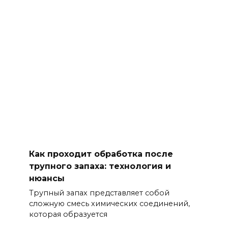
Как проходит обработка после
трупного запаха: технология и
нюансы
Трупный запах представляет собой
сложную смесь химических соединений,
которая образуется