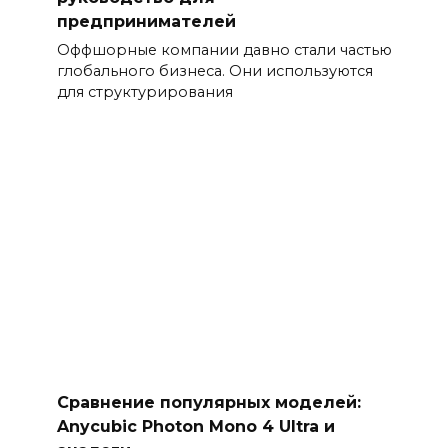
предпринимателей
Оффшорные компании давно стали частью
глобального бизнеса. Они используются
для структурирования
Сравнение популярных моделей:
Anycubic Photon Mono 4 Ultra и