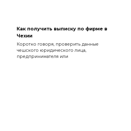
Как получить выписку по фирме в
Чехии
Коротко говоря, проверить данные
чешского юридического лица,
предпринимателя или