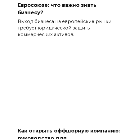
Евросоюзе: что важно знать
бизнесу?
Выход бизнеса на европейские рынки
требует юридической защиты
коммерческих активов.
Как открыть оффшорную компанию:
руководство для