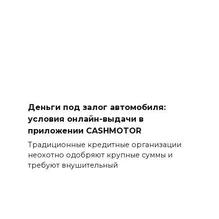
Деньги под залог автомобиля:
условия онлайн-выдачи в
приложении CASHMOTOR
Традиционные кредитные организации
неохотно одобряют крупные суммы и
требуют внушительный