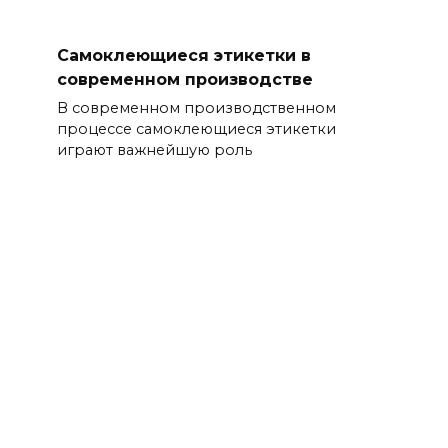
Самоклеющиеся этикетки в
современном производстве
В современном производственном
процессе самоклеющиеся этикетки
играют важнейшую роль