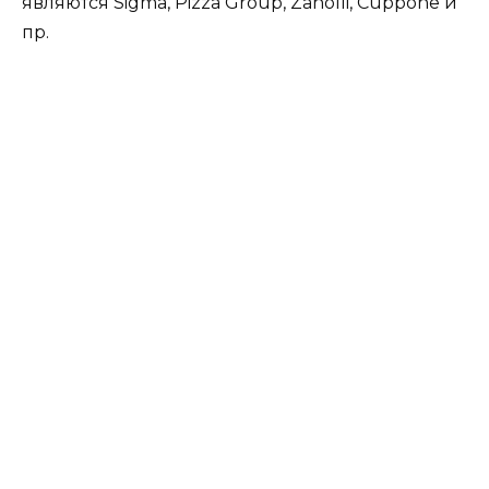
являются Sigma, Pizza Group, Zanolli, Cuppone и
пр.