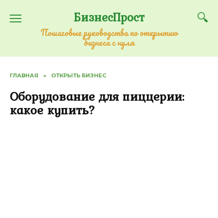
Перейти
БизнесПрост
к
содержанию
Пошаговые руководства по открытию
бизнеса с нуля
ГЛАВНАЯ
»
ОТКРЫТЬ БИЗНЕС
Оборудование для пиццерии:
какое купить?