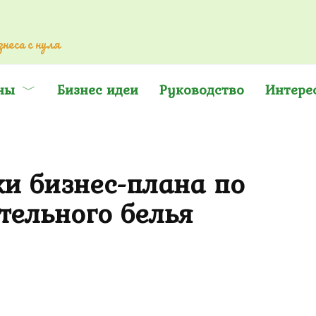
неса с нуля
ны
Бизнес идеи
Руководство
Интере
ки бизнес-плана по
тельного белья