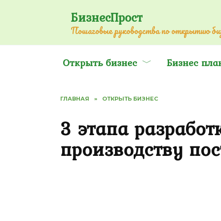
Перейти
БизнесПрост
к
Пошаговые руководства по открытию биз
содержанию
Открыть бизнес
Бизнес пла
ГЛАВНАЯ
»
ОТКРЫТЬ БИЗНЕС
3 этапа разработ
производству пос