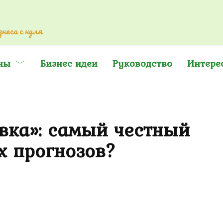
неса с нуля
ны
Бизнес идеи
Руководство
Интере
вка»: самый честный
х прогнозов?