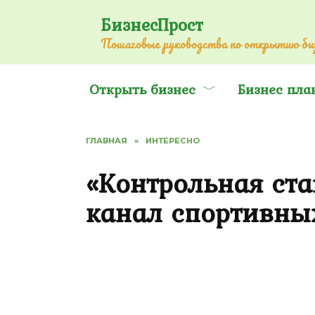
Перейти
БизнесПрост
к
Пошаговые руководства по открытию биз
содержанию
Открыть бизнес
Бизнес пла
ГЛАВНАЯ
»
ИНТЕРЕСНО
«Контрольная ста
канал спортивны