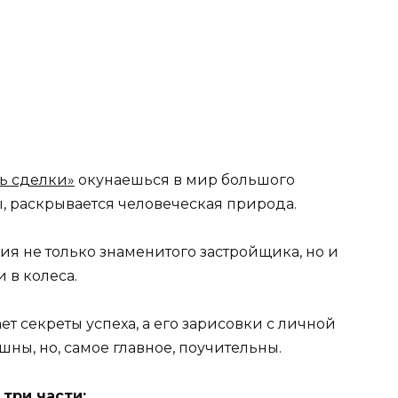
ть сделки»
окунаешься в мир большого
, раскрывается человеческая природа.
я не только знаменитого застройщика, но и
 в колеса.
т секреты успеха, а его зарисовки с личной
ны, но, самое главное, поучительны.
три части: