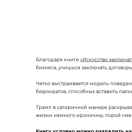
Благодаря книге
«Искусство заключа
бизнеса, учишься заключать договоры
Четко выстраивается модель поведени
бюрократов, способных вставить палки
Трамп в сатиричной манере раскрывае
жизни немного ироничны, порой смеш
Книгу условно можно разделить на 