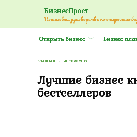
Перейти
БизнесПрост
к
Пошаговые руководства по открытию биз
содержанию
Открыть бизнес
Бизнес пла
ГЛАВНАЯ
»
ИНТЕРЕСНО
Лучшие бизнес кн
бестселлеров