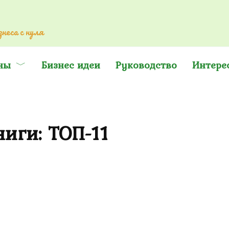
неса с нуля
ны
Бизнес идеи
Руководство
Интере
иги: ТОП-11