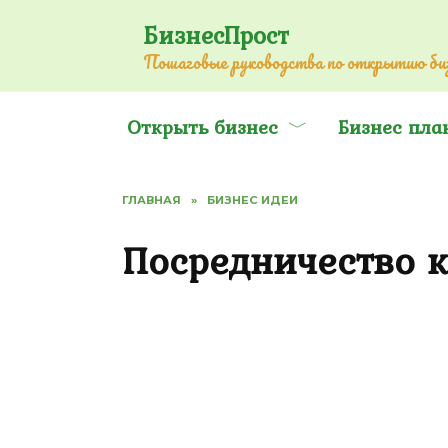
Перейти
БизнесПрост
к
Пошаговые руководства по открытию биз
содержанию
Открыть бизнес
Бизнес пла
ГЛАВНАЯ
»
БИЗНЕС ИДЕИ
Посредничество к