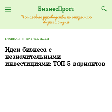
Перейти
БизнесПрост
к
содержанию
Пошаговые руководства по открытию
бизнеса с нуля
ГЛАВНАЯ
»
БИЗНЕС ИДЕИ
Идеи бизнеса с
незначительными
инвестициями: ТОП-5 вариантов