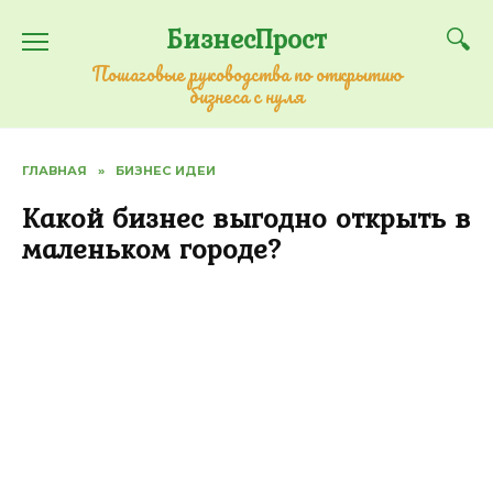
Перейти
БизнесПрост
к
содержанию
Пошаговые руководства по открытию
бизнеса с нуля
ГЛАВНАЯ
»
БИЗНЕС ИДЕИ
Какой бизнес выгодно открыть в
маленьком городе?