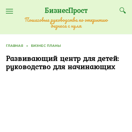
Перейти
БизнесПрост
к
содержанию
Пошаговые руководства по открытию
бизнеса с нуля
ГЛАВНАЯ
»
БИЗНЕС ПЛАНЫ
Развивающий центр для детей:
руководство для начинающих