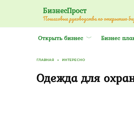
Перейти
БизнесПрост
к
Пошаговые руководства по открытию биз
содержанию
Открыть бизнес
Бизнес пла
ГЛАВНАЯ
»
ИНТЕРЕСНО
Одежда для охра