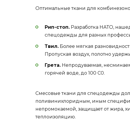
Оптимальные ткани для комбинезонов
Рип-стоп.
Разработка НАТО, наше
спецодежды для разных професс
Твил.
Более мягкая разновидность
Пропуская воздух, полотно удерж
Грета.
Непродуваемая, несминаема
горячей воде, до 100 С0.
Смесовые ткани для спецодежды дол
поливинихлоридным, иным специфиче
непромокаемой, защищает от жира, х
теплоизоляцию.