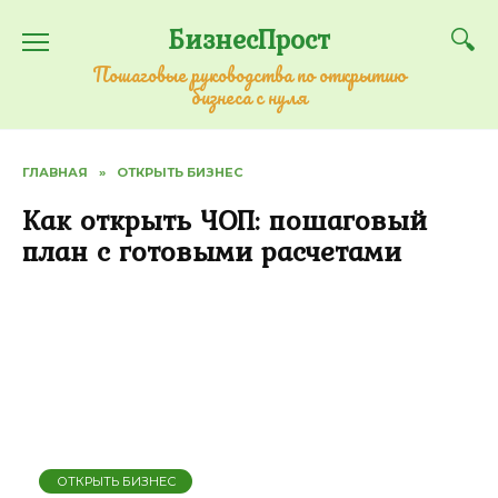
Перейти
БизнесПрост
к
содержанию
Пошаговые руководства по открытию
бизнеса с нуля
ГЛАВНАЯ
»
ОТКРЫТЬ БИЗНЕС
Как открыть ЧОП: пошаговый
план с готовыми расчетами
ОТКРЫТЬ БИЗНЕС