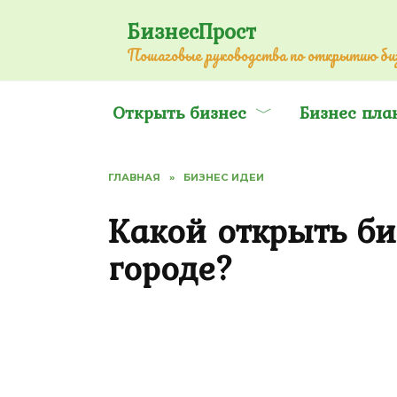
Перейти
БизнесПрост
к
Пошаговые руководства по открытию биз
содержанию
Открыть бизнес
Бизнес пла
ГЛАВНАЯ
»
БИЗНЕС ИДЕИ
Какой открыть би
городе?