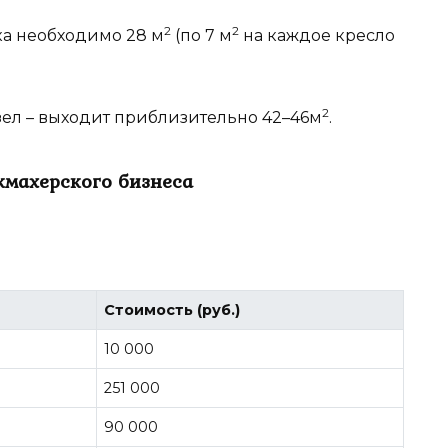
2
2
ка необходимо 28 м
(по 7 м
на каждое кресло
2
ел – выходит приблизительно 42–46м
.
кмахерского бизнеса
Стоимость (руб.)
10 000
251 000
90 000