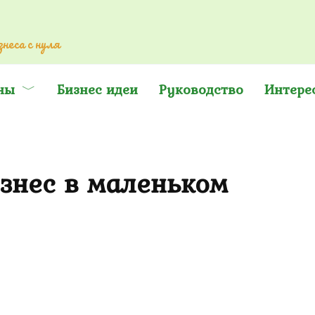
неса с нуля
ны
Бизнес идеи
Руководство
Интере
знес в маленьком