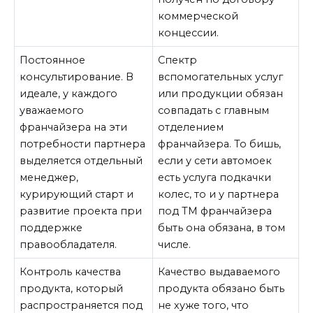
коммерческой
концессии.
Постоянное
Спектр
консультирование. В
вспомогательных услуг
идеале, у каждого
или продукции обязан
уважаемого
совпадать с главным
франчайзера на эти
отделением
потребности партнера
франчайзера. То бишь,
выделяется отдельный
если у сети автомоек
менеджер,
есть услуга подкачки
курирующий старт и
колес, то и у партнера
развитие проекта при
под ТМ франчайзера
поддержке
быть она обязана, в том
правообладателя.
числе.
Контроль качества
Качество выдаваемого
продукта, который
продукта обязано быть
распространяется под
не хуже того, что