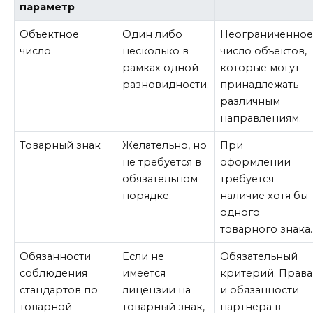
параметр
Объектное
Один либо
Неограниченно
число
несколько в
число объектов,
рамках одной
которые могут
разновидности.
принадлежать
различным
направлениям.
Товарный знак
Желательно, но
При
не требуется в
оформлении
обязательном
требуется
порядке.
наличие хотя бы
одного
товарного знака.
Обязанности
Если не
Обязательный
соблюдения
имеется
критерий. Права
стандартов по
лицензии на
и обязанности
товарной
товарный знак,
партнера в