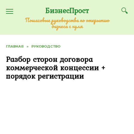
Перейти
БизнесПрост
к
содержанию
Пошаговые руководства по открытию
бизнеса с нуля
ГЛАВНАЯ
»
РУКОВОДСТВО
Разбор сторон договора
коммерческой концессии +
порядок регистрации