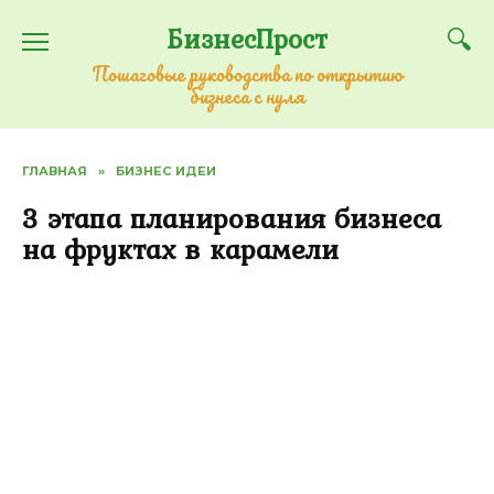
Перейти
БизнесПрост
к
содержанию
Пошаговые руководства по открытию
бизнеса с нуля
ГЛАВНАЯ
»
БИЗНЕС ИДЕИ
3 этапа планирования бизнеса
на фруктах в карамели