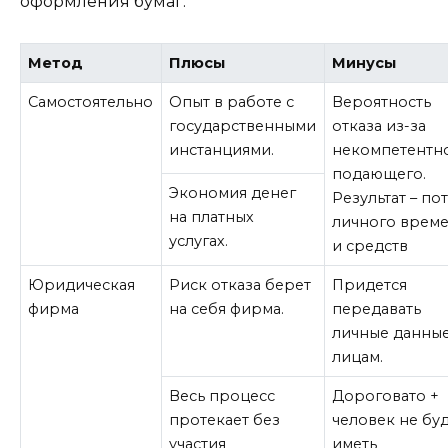
оформления бумаг.
Метод
Плюсы
Минусы
Самостоятельно
Опыт в работе с
Вероятность
государственными
отказа из-за
инстанциями.
некомпетентн
подающего.
Экономия денег
Результат – по
на платных
личного врем
услугах.
и средств
Юридическая
Риск отказа берет
Придется
фирма
на себя фирма.
передавать
личные данные
лицам.
Весь процесс
Дороговато +
протекает без
человек не бу
участия
иметь