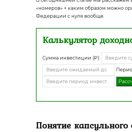
В сегодняшней статье мы расскажем
«номеров» + каким образом можно ор
Федерации с нуля вообще.
Калькулятор доходно
Сумма инвестиции (₽):
Перио
Расс
Понятие капсульного 