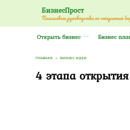
Перейти
БизнесПрост
к
Пошаговые руководства по открытию биз
содержанию
Открыть бизнес
Бизнес пла
ГЛАВНАЯ
»
БИЗНЕС ИДЕИ
4 этапа открытия