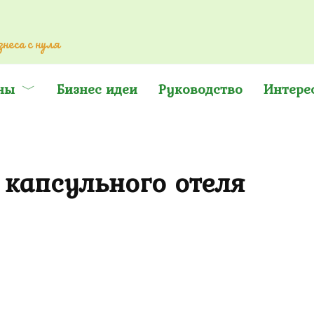
неса с нуля
ны
Бизнес идеи
Руководство
Интере
 капсульного отеля