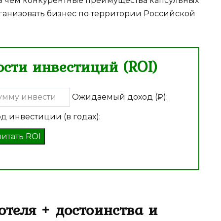
 в чем конкурентные преимущества капсульных
ганизовать бизнес по территории Российской
сти инвестиций (ROI)
Ожидаемый доход (₽):
д инвестиции (в годах):
читать ROI
отеля + достоинства и