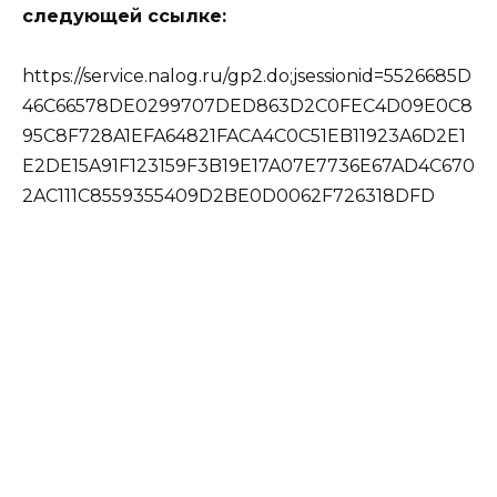
следующей ссылке:
https://service.nalog.ru/gp2.do;jsessionid=5526685D
46C66578DE0299707DED863D2C0FEC4D09E0C8
95C8F728A1EFA64821FACA4C0C51EB11923A6D2E1
E2DE15A91F123159F3B19E17A07E7736E67AD4C670
2AC111C8559355409D2BE0D0062F726318DFD