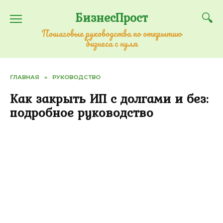
Перейти
БизнесПрост
к
содержанию
Пошаговые руководства по открытию
бизнеса с нуля
ГЛАВНАЯ
»
РУКОВОДСТВО
Как закрыть ИП с долгами и без:
подробное руководство