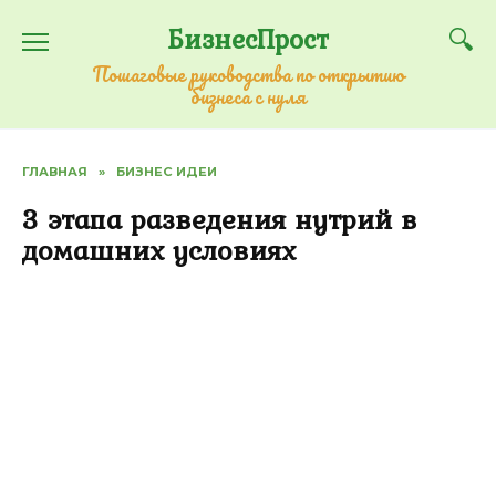
Перейти
БизнесПрост
к
содержанию
Пошаговые руководства по открытию
бизнеса с нуля
ГЛАВНАЯ
»
БИЗНЕС ИДЕИ
3 этапа разведения нутрий в
домашних условиях