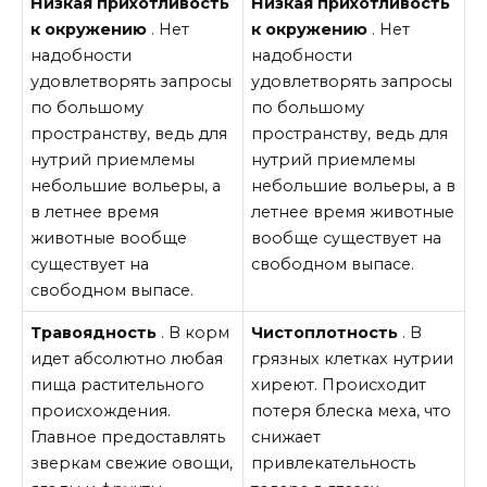
Низкая прихотливость
Низкая прихотливость
к окружению
. Нет
к окружению
. Нет
надобности
надобности
удовлетворять запросы
удовлетворять запросы
по большому
по большому
пространству, ведь для
пространству, ведь для
нутрий приемлемы
нутрий приемлемы
небольшие вольеры, а
небольшие вольеры, а в
в летнее время
летнее время животные
животные вообще
вообще существует на
существует на
свободном выпасе.
свободном выпасе.
Травоядность
. В корм
Чистоплотность
. В
идет абсолютно любая
грязных клетках нутрии
пища растительного
хиреют. Происходит
происхождения.
потеря блеска меха, что
Главное предоставлять
снижает
зверкам свежие овощи,
привлекательность