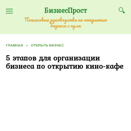
Перейти
БизнесПрост
к
содержанию
Пошаговые руководства по открытию
бизнеса с нуля
ГЛАВНАЯ
»
ОТКРЫТЬ БИЗНЕС
5 этапов для организации
бизнеса по открытию кино-кафе