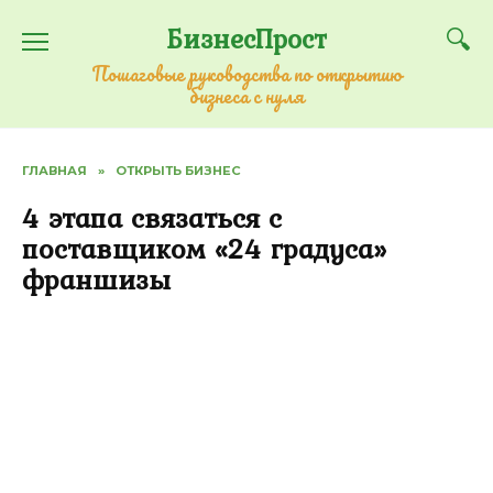
Перейти
БизнесПрост
к
содержанию
Пошаговые руководства по открытию
бизнеса с нуля
ГЛАВНАЯ
»
ОТКРЫТЬ БИЗНЕС
4 этапа связаться с
поставщиком «24 градуса»
франшизы