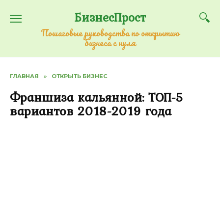
Перейти
БизнесПрост
к
содержанию
Пошаговые руководства по открытию
бизнеса с нуля
ГЛАВНАЯ
»
ОТКРЫТЬ БИЗНЕС
Франшиза кальянной: ТОП-5
вариантов 2018-2019 года