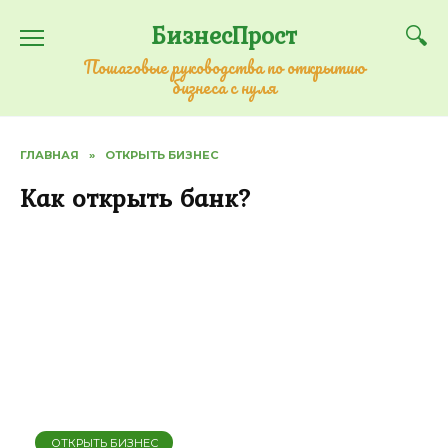
Перейти
БизнесПрост
к
содержанию
Пошаговые руководства по открытию
бизнеса с нуля
ГЛАВНАЯ
»
ОТКРЫТЬ БИЗНЕС
Как открыть банк?
ОТКРЫТЬ БИЗНЕС