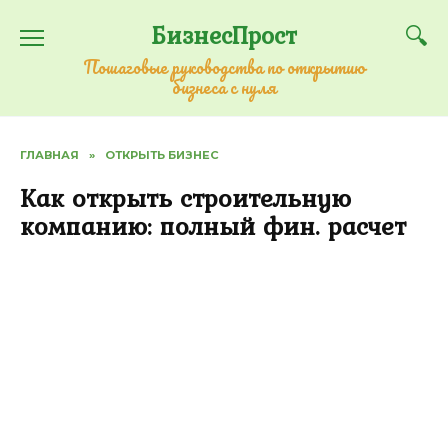
Перейти
БизнесПрост
к
содержанию
Пошаговые руководства по открытию
бизнеса с нуля
ГЛАВНАЯ
»
ОТКРЫТЬ БИЗНЕС
Как открыть строительную
компанию: полный фин. расчет