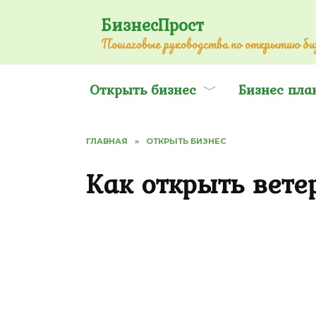
Перейти
БизнесПрост
к
Пошаговые руководства по открытию биз
содержанию
Открыть бизнес
Бизнес пла
ГЛАВНАЯ
»
ОТКРЫТЬ БИЗНЕС
Как открыть вет