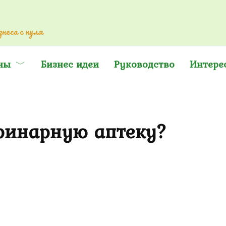
неса с нуля
ны
Бизнес идеи
Руководство
Интере
еринарную аптеку?