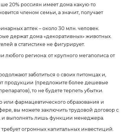
выше 20% россиян имеет дома какую-то
новится членом семьи, а значит, получает
инарных аптек – около 30 млн. человек.
торые держат дома «декоративных» животных.
лей в статистике не фигурирует.
ли любого региона: от крупного мегаполиса от
одолжают заботиться о своих питомцах и,
нт продукции (предложите более дешевые
репаратов), то не будете терпеть убытки.
го или фармацевтического образования и
сфере, вы можете заключить трудовой договор с
ть, и выполнять лишь функции менеджера.
е требует огромных капитальных инвестиций.