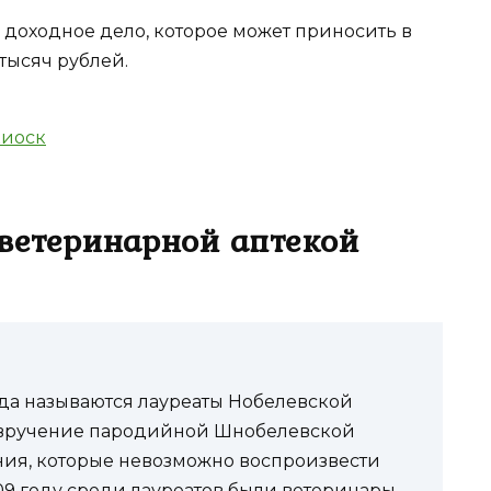
 доходное дело, которое может приносить в
тысяч рублей.
киоск
 ветеринарной аптекой
огда называются лауреаты Нобелевской
 вручение пародийной Шнобелевской
ения, которые невозможно воспроизвести
009 году среди лауреатов были ветеринары,