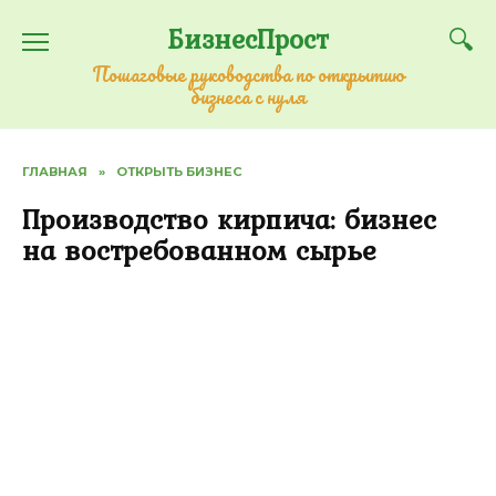
Перейти
БизнесПрост
к
содержанию
Пошаговые руководства по открытию
бизнеса с нуля
ГЛАВНАЯ
»
ОТКРЫТЬ БИЗНЕС
Производство кирпича: бизнес
на востребованном сырье