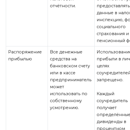
отчётности.
предоставлять
данные в нал
инспекцию, ф
социального
страхования и
пенсионный ф
Распоряжение
Все денежные
Использовани
прибылью
средства на
прибыли в ли
банковском счету
целях
или в кассе
соучредителе
предприниматель
запрещено.
может
использовать по
Каждый
собственному
соучредитель
усмотрению.
получает
определённы
дивиденды в
процентном