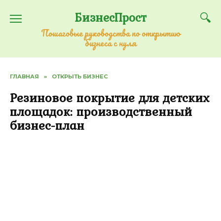
Перейти
БизнесПрост
к
содержанию
Пошаговые руководства по открытию
бизнеса с нуля
ГЛАВНАЯ
»
ОТКРЫТЬ БИЗНЕС
Резиновое покрытие для детских
площадок: производственный
бизнес-план