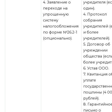
4. Заявление о
учредителя (е
переходе на
один).
упрощенную
4. Протокол
систему
собрания
налогообложения
учредителей (
по форме №26.2-1
и более
(опционально).
учредителей).
5. Договор об
учреждении
общества (если
более учредит
6. Устав ООО.
7. Квитанция о
уплате
государствен
пошлины (4 0
рублей).
8. Гарантийно
письмо о