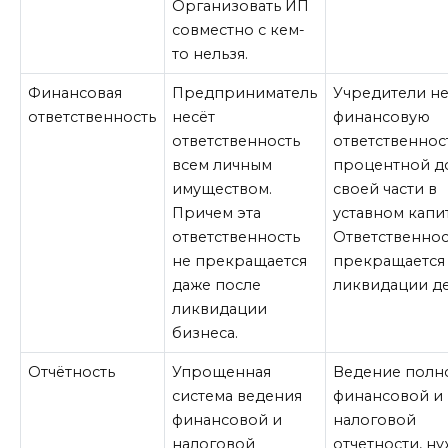
Организовать ИП
совместно с кем-
то нельзя.
Финансовая
Предприниматель
Учредители не
ответственность
несёт
финансовую
ответственность
ответственнос
всем личным
процентной д
имуществом.
своей части в
Причем эта
уставном капи
ответственность
Ответственнос
не прекращается
прекращается
даже после
ликвидации де
ликвидации
бизнеса.
Отчётность
Упрощенная
Ведение полн
система ведения
финансовой и
финансовой и
налоговой
налоговой
отчетности, н