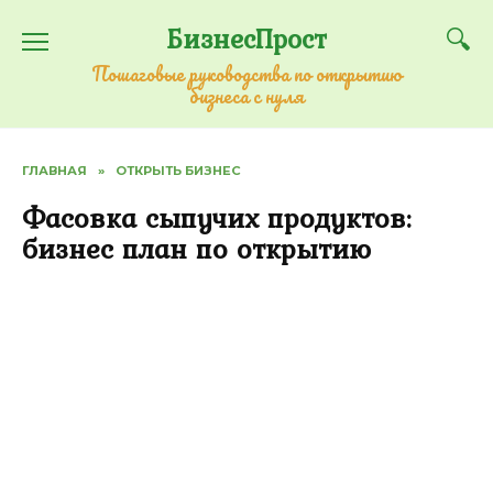
Перейти
БизнесПрост
к
содержанию
Пошаговые руководства по открытию
бизнеса с нуля
ГЛАВНАЯ
»
ОТКРЫТЬ БИЗНЕС
Фасовка сыпучих продуктов:
бизнес план по открытию