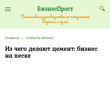
Перейти
БизнесПрост
к
содержанию
Пошаговые руководства по открытию
бизнеса с нуля
ГЛАВНАЯ
»
ОТКРЫТЬ БИЗНЕС
Из чего делают цемент: бизнес
на песке