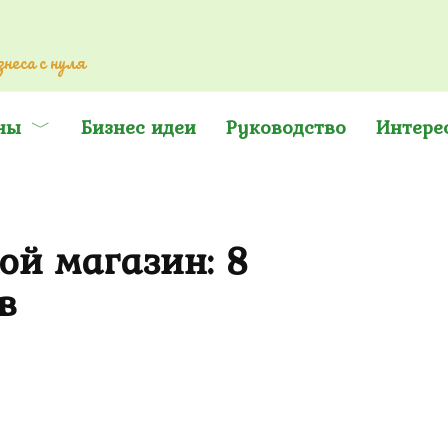
неса с нуля
ны
Бизнес идеи
Руководство
Интере
ой магазин: 8
в