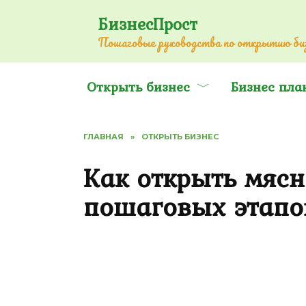
Перейти
БизнесПрост
к
Пошаговые руководства по открытию биз
содержанию
Открыть бизнес
Бизнес пла
ГЛАВНАЯ
»
ОТКРЫТЬ БИЗНЕС
Как открыть мясн
пошаговых этапо