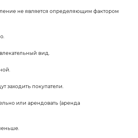
мление не является определяющим фактором
о.
влекательный вид.
ной.
ут заходить покупатели.
ельно или арендовать (аренда
меньше.