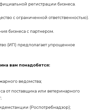
официальной регистрации бизнеса.
ство с ограниченной ответственностью).
ия бизнеса с партнером.
во (ИП) предполагает упрощенное
ина вам понадобятся:
жарного ведомства;
са от поставщика или ветеринарного
;
демстанции (Роспотребнадзор);