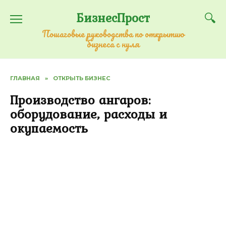
Перейти
БизнесПрост
к
содержанию
Пошаговые руководства по открытию
бизнеса с нуля
ГЛАВНАЯ
»
ОТКРЫТЬ БИЗНЕС
Производство ангаров:
оборудование, расходы и
окупаемость