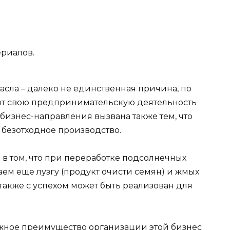
ериалов.
асла – далеко не единственная причина, по
т свою предпринимательскую деятельность
 бизнес-направления вызвана также тем, что
 безотходное производство.
о в том, что при переработке подсолнечных
аем еще лузгу (продукт очисти семян) и жмых
 также с успехом может быть реализован для
жное преимущество организации этой бизнес