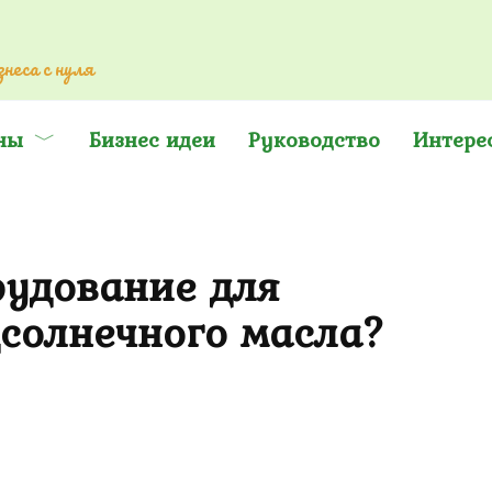
неса с нуля
ны
Бизнес идеи
Руководство
Интере
рудование для
дсолнечного масла?