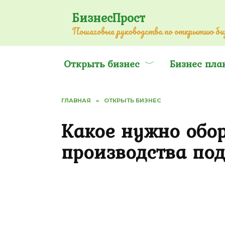
Перейти
БизнесПрост
к
Пошаговые руководства по открытию биз
содержанию
Открыть бизнес
Бизнес пла
ГЛАВНАЯ
»
ОТКРЫТЬ БИЗНЕС
Какое нужно обо
производства по