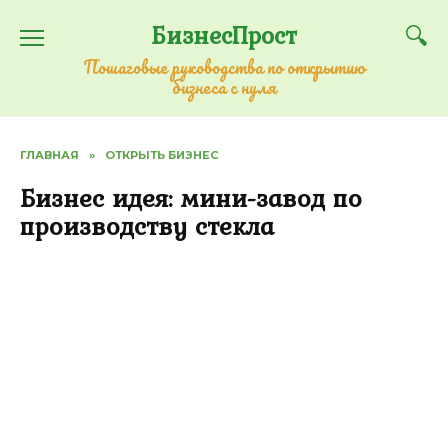
Перейти
БизнесПрост
к
содержанию
Пошаговые руководства по открытию
бизнеса с нуля
ГЛАВНАЯ
»
ОТКРЫТЬ БИЗНЕС
Бизнес идея: мини-завод по
производству стекла