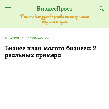
Перейти
БизнесПрост
к
содержанию
Пошаговые руководства по открытию
бизнеса с нуля
ГЛАВНАЯ
»
РУКОВОДСТВО
Бизнес план малого бизнеса: 2
реальных примера