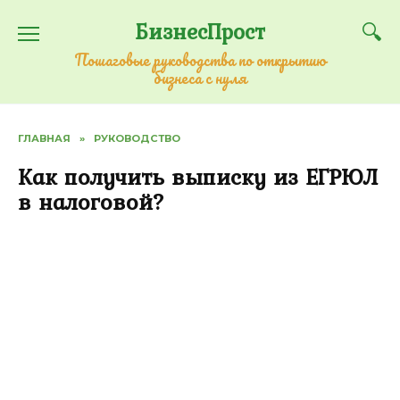
Перейти
БизнесПрост
к
содержанию
Пошаговые руководства по открытию
бизнеса с нуля
ГЛАВНАЯ
»
РУКОВОДСТВО
Как получить выписку из ЕГРЮЛ
в налоговой?