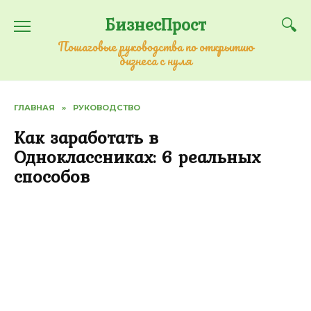
Перейти
БизнесПрост
к
содержанию
Пошаговые руководства по открытию
бизнеса с нуля
ГЛАВНАЯ
»
РУКОВОДСТВО
Как заработать в
Одноклассниках: 6 реальных
способов