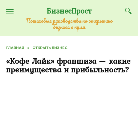
Перейти
БизнесПрост
к
содержанию
Пошаговые руководства по открытию
бизнеса с нуля
ГЛАВНАЯ
»
ОТКРЫТЬ БИЗНЕС
«Кофе Лайк» франшиза — какие
преимущества и прибыльность?