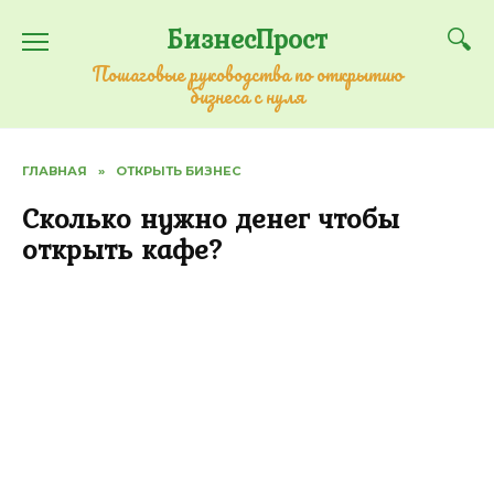
Перейти
БизнесПрост
к
содержанию
Пошаговые руководства по открытию
бизнеса с нуля
ГЛАВНАЯ
»
ОТКРЫТЬ БИЗНЕС
Сколько нужно денег чтобы
открыть кафе?