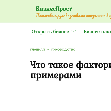
Перейти
БизнесПрост
к
Пошаговые руководства по открытию биз
содержанию
Открыть бизнес
Бизнес пла
ГЛАВНАЯ
»
РУКОВОДСТВО
Что такое фактор
примерами