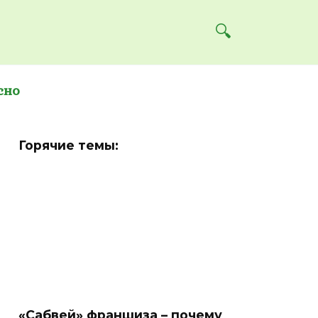
сно
Горячие темы:
«Сабвей» франшиза – почему