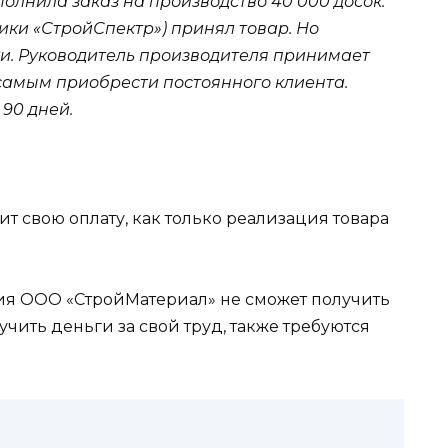
лнила заказ на производство 40 000 досок.
ики «СтройСпектр») принял товар. Но
ти. Руководитель производителя принимает
самым приобрести постоянного клиента.
 90 дней.
т свою оплату, как только реализация товара
ния ООО «СтройМатериал» не сможет получить
чить деньги за свой труд, также требуются