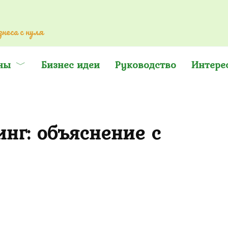
неса с нуля
ны
Бизнес идеи
Руководство
Интере
инг: объяснение с